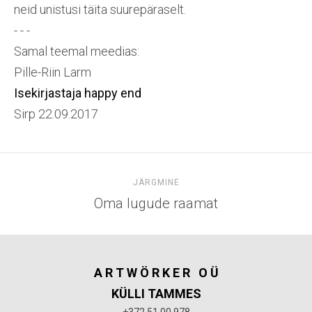
neid unistusi täita suurepäraselt.
- - -
Samal teemal meedias:
Pille-Riin Larm
Isekirjastaja happy end
Sirp 22.09.2017
JÄRGMINE
Oma lugude raamat
A R T W Ö R K E R
O Ü
KÜLLI TAMMES