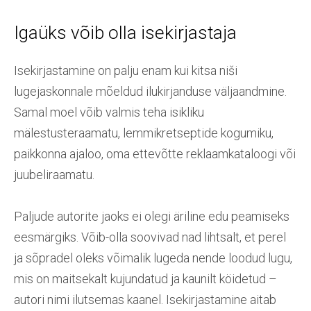
Igaüks võib olla isekirjastaja
Isekirjastamine on palju enam kui kitsa niši
lugejaskonnale mõeldud ilukirjanduse väljaandmine.
Samal moel võib valmis teha isikliku
mälestusteraamatu, lemmikretseptide kogumiku,
paikkonna ajaloo, oma ettevõtte reklaamkataloogi või
juubeliraamatu.
Paljude autorite jaoks ei olegi äriline edu peamiseks
eesmärgiks. Võib-olla soovivad nad lihtsalt, et perel
ja sõpradel oleks võimalik lugeda nende loodud lugu,
mis on maitsekalt kujundatud ja kaunilt köidetud –
autori nimi ilutsemas kaanel. Isekirjastamine aitab