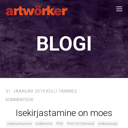
BLOGI
31. JAANUAR 2019
KÜLLI TAMMES
KOMMENTEERI
Isekirjastamine on moes
isekirjastamine
trükkimine
POD
Print On Demand
isekirjastaja