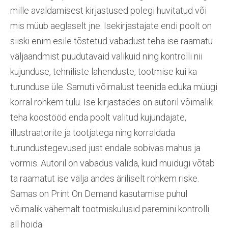
mille avaldamisest kirjastused polegi huvitatud või
mis müüb aeglaselt jne. Isekirjastajate endi poolt on
siiski enim esile tõstetud vabadust teha ise raamatu
väljaandmist puudutavaid valikuid ning kontrolli nii
kujunduse, tehniliste lahenduste, tootmise kui ka
turunduse üle. Samuti võimalust teenida eduka müügi
korral rohkem tulu. Ise kirjastades on autoril võimalik
teha koostööd enda poolt valitud kujundajate,
illustraatorite ja tootjatega ning korraldada
turundustegevused just endale sobivas mahus ja
vormis. Autoril on vabadus valida, kuid muidugi võtab
ta raamatut ise välja andes äriliselt rohkem riske.
Samas on Print On Demand kasutamise puhul
võimalik vähemalt tootmiskulusid paremini kontrolli
all hoida.