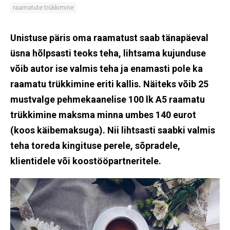
raamatute trükkimine
Unistuse päris oma raamatust saab tänapäeval
üsna hõlpsasti teoks teha, lihtsama kujunduse
võib autor ise valmis teha ja enamasti pole ka
raamatu trükkimine eriti kallis.
Näiteks võib 25
mustvalge pehmekaanelise 100 lk A5 raamatu
trükkimine maksma minna umbes 140 eurot
(koos käibemaksuga). Nii lihtsasti saabki valmis
teha toreda kingituse perele, sõpradele,
klientidele või koostööpartneritele.