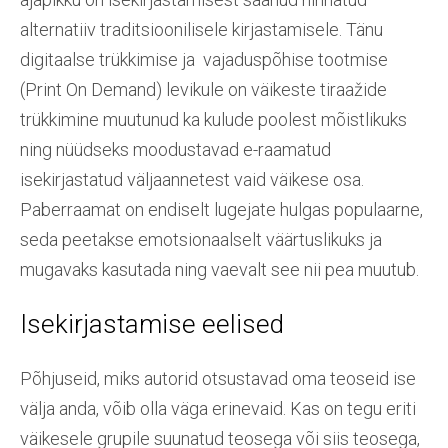
alternatiiv traditsioonilisele kirjastamisele. Tänu
digitaalse trükkimise ja vajaduspõhise tootmise
(Print On Demand) levikule on väikeste tiraažide
trükkimine muutunud ka kulude poolest mõistlikuks
ning nüüdseks moodustavad e-raamatud
isekirjastatud väljaannetest vaid väikese osa.
Paberraamat on endiselt lugejate hulgas populaarne,
seda peetakse emotsionaalselt väärtuslikuks ja
mugavaks kasutada ning vaevalt see nii pea muutub.
Isekirjastamise eelised
Põhjuseid, miks autorid otsustavad oma teoseid ise
välja anda, võib olla väga erinevaid. Kas on tegu eriti
väikesele grupile suunatud teosega või siis teosega,