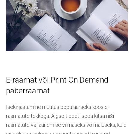
E-raamat või Print On Demand
paberraamat
Isekirjastamine muutus populaarseks koos e-
raamatute tekkega. Algselt peeti seda kitsa niši
raamatute väljaandmise viimaseks võimaluseks, kuid
ajapikku on isekirjastamisest saanud hinnatud